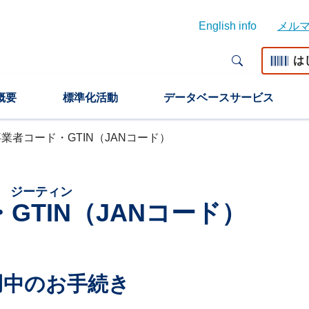
English info
メル
は
概要
標準化活動
データベースサービス
事業者コード・GTIN（JANコード）
ジーティン
・
GTIN
（JANコード）
用中のお手続き