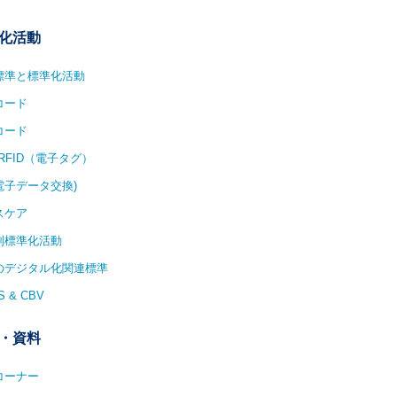
化活動
1標準と標準化活動
コード
コード
/RFID（電子タグ）
(電子データ交換)
スケア
別標準化活動
1のデジタル化関連標準
S & CBV
・資料
コーナー