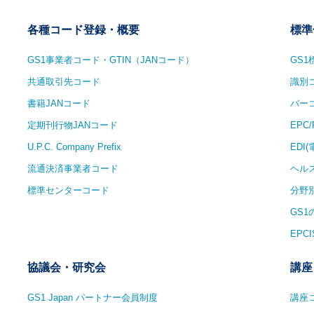
各種コード登録・概要
標準
GS1事業者コード・GTIN（JANコード）
GS
共通取引先コード
識別
書籍JANコード
バー
定期刊行物JANコード
EPC
U.P.C. Company Prefix
EDI
流通決済事業者コード
ヘル
標準センターコード
分野
GS
EPCI
協議会・研究会
講座
GS1 Japan パートナー会員制度
講座