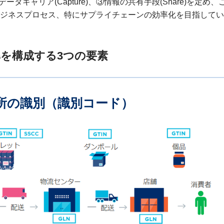
②データキャリア(Capture)、③情報の共有手段(Share)を定め、
ジネスプロセス、特にサプライチェーンの効率化を目指してい
準を構成する3つの要素
所の識別（識別コード）