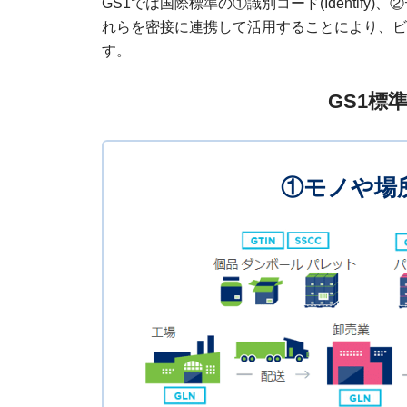
GS1では国際標準の①識別コード(Identify)、
れらを密接に連携して活用することにより、ビ
す。
GS1標
①モノや場