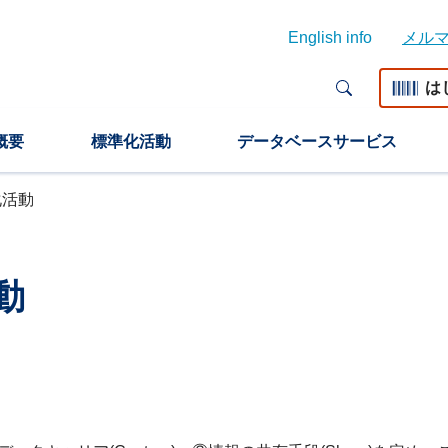
English info
メル
は
概要
標準化活動
データベースサービス
化活動
動