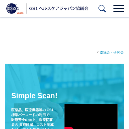
協議会・研究会
Simple Scan!
医薬品、医療機器等の
GS1
標準バーコードの利用で、
医療安全の向上、医療従事
者の
負担軽減、コスト削減