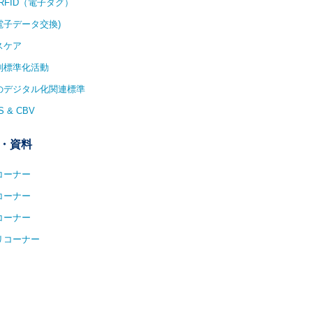
/RFID（電子タグ）
(電子データ交換)
スケア
別標準化活動
1のデジタル化関連標準
S & CBV
・資料
コーナー
コーナー
コーナー
リコーナー