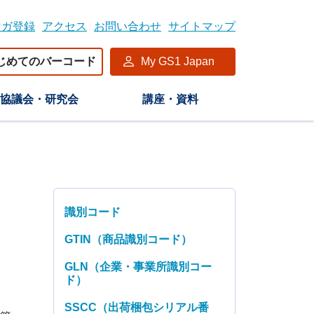
マガ登録
アクセス
お問い合わせ
サイトマップ
じめてのバーコード
My GS1 Japan
協議会・研究会
講座・資料
識別コード
GTIN（商品識別コード）
GLN（企業・事業所識別コー
ド）
SSCC（出荷梱包シリアル番