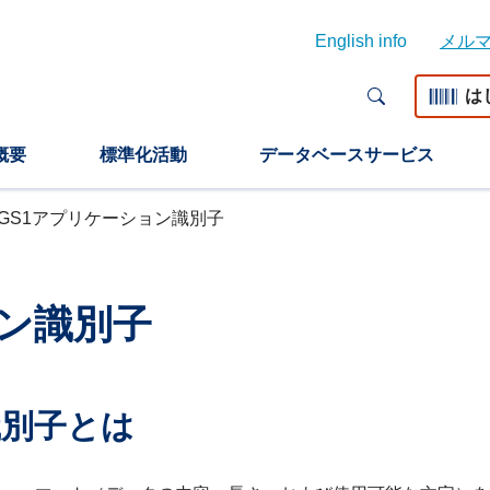
English info
メル
は
概要
標準化活動
データベースサービス
GS1アプリケーション識別子
ョン識別子
識別子とは