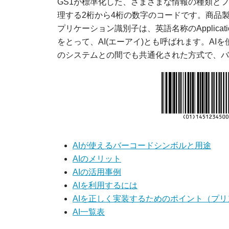
GS1が標準化した、さまざまな情報の種類と
理する2桁から4桁の数字のコードです。商品
プリケーション識別子は、英語名称のApplicatio
をとって、AI(エーアイ)とも呼ばれます。A
のシステムとの間でも共通化された方式で、バ
AIが使えるバーコードシンボルと用途
AIのメリット
AIの活用事例
AIを利用するには
AIを正しく実装するためのポイント（プ
AI一覧表