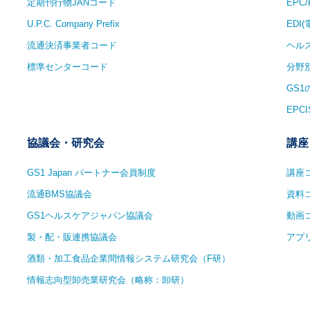
定期刊行物JANコード
EPC
U.P.C. Company Prefix
EDI
流通決済事業者コード
ヘル
標準センターコード
分野
GS
EPCI
協議会・研究会
講座
GS1 Japan パートナー会員制度
講座
流通BMS協議会
資料
GS1ヘルスケアジャパン協議会
動画
製・配・販連携協議会
アプ
酒類・加工食品企業間情報システム研究会（F研）
情報志向型卸売業研究会（略称：卸研）