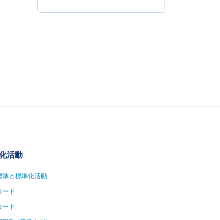
化活動
1標準と標準化活動
コード
コード