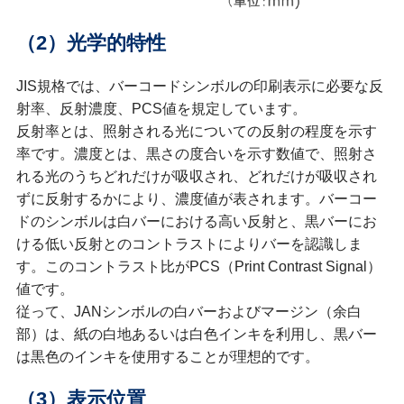
（2）光学的特性
JIS規格では、バーコードシンボルの印刷表示に必要な反
射率、反射濃度、PCS値を規定しています。
反射率とは、照射される光についての反射の程度を示す
率です。濃度とは、黒さの度合いを示す数値で、照射さ
れる光のうちどれだけが吸収され、どれだけが吸収され
ずに反射するかにより、濃度値が表されます。バーコー
ドのシンボルは白バーにおける高い反射と、黒バーにお
ける低い反射とのコントラストによりバーを認識しま
す。このコントラスト比がPCS（Print Contrast Signal）
値です。
従って、JANシンボルの白バーおよびマージン（余白
部）は、紙の白地あるいは白色インキを利用し、黒バー
は黒色のインキを使用することが理想的です。
（3）表示位置