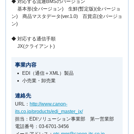
◆ 対応する流通BMSのバージョン
基本形(全バージョン) 生鮮(暫定版)(全バージョ
ン) 商品マスタデータ(ver.1.0) 百貨店(全バージョ
ン)
◆ 対応する通信手順
JX(クライアント)
事業内容
EDI（通信＋XML）製品
小売業・卸売業
連絡先
URL：
http://www.canon-
its.co.jp/products/edi_master_jx/
担当：EDIソリューション事業部 第一営業部
電話番号：03-6701-3456
メールアドレス：
nts-mgr@canon-its.co.jp