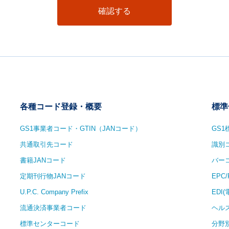
確認する
各種コード登録・概要
標準
GS1事業者コード・GTIN（JANコード）
GS
共通取引先コード
識別
書籍JANコード
バー
定期刊行物JANコード
EPC
U.P.C. Company Prefix
EDI
流通決済事業者コード
ヘル
標準センターコード
分野