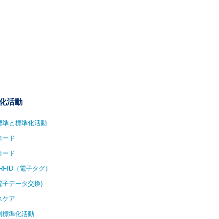
化活動
1標準と標準化活動
コード
コード
/RFID（電子タグ）
(電子データ交換)
スケア
別標準化活動