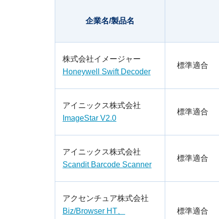
企業名/製品名
株式会社イメージャー
標準適合
Honeywell Swift Decoder
・1次元、2次元シンボル、GS1 Databar C
アイニックス株式会社
任意項目数
1/1
標準適合
・iOS、Android、Windows、Linuxに対応
ImageStar V2.0
・複数シンボルの一括読み取りや、低品質印
・スマートフォンに搭載し、セルフレジなど
イメージスキャナやカメラで取得したバーコ
アイニックス株式会社
任意項目数
・各国の郵便事業、軽貨物輸送、医療、流通
標準適合
複数枚数や１つのシートに複数シンボルの読
Scandit Barcode Scanner
また、QRCodeの連結シンボルにも対応し
Scandit Barcode Scannerは
アクセンチュア株式会社
任意項目数
1/1
トウェアです。
Biz/Browser HT、
標準適合