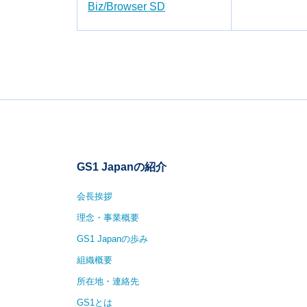
読取速度、読取距離、読取角度、コントラス
Biz/Browser SD
開発ライセンスScandit Scanner 
Biz/Browserは、業務システム向けク
任意項目数
開発を可能にし、長期安定稼働を支える決定版と
標準バーコード対応のカメラコードスキャン
しており、ユーザアプリ側での解析ロジック
GS1 Japanの紹介
会長挨拶
理念・事業概要
GS1 Japanの歩み
組織概要
所在地・連絡先
GS1とは