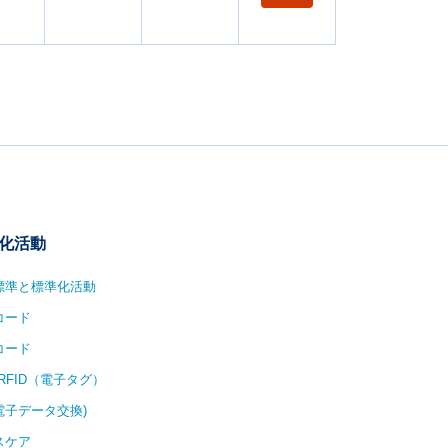
ロレベルです。
トールします。
存せず柔軟なアプリ
2
iOS向けにGS1
の自動解析に対応
化活動
1標準と標準化活動
コード
コード
/RFID（電子タグ）
(電子データ交換)
スケア