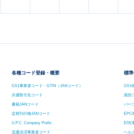
ト、汚れなどの読取性能は、汎用バーコードスキャナ以上のプ
SDKでモバイルアプリケーションを開発し、モバイルデバイスにインス
ライアントアプリケーションの開発・実行環境です。OSや端末に依
－
0/2
0/2
0/2
0/
して多くの現場で活用されています。2024年にはAndroid・
機能を搭載。アプリケーション識別子（AI）による属性情報
が不要となることで、開発効率と保守性が向上しています。
各種コード登録・概要
標準
GS1事業者コード・GTIN（JANコード）
GS
共通取引先コード
識別
書籍JANコード
バー
定期刊行物JANコード
EPC
U.P.C. Company Prefix
EDI
流通決済事業者コード
ヘル