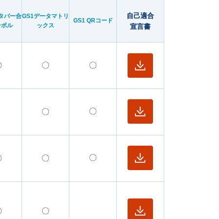
自己適合
ータバー合
GS1データマトリ
GS1 QRコード
ンボル
ックス
宣言書
〇
〇
〇
2
0/2
〇
〇
2
0/2
〇
〇
〇
を読み取るためのソフ
2
2/2
〇
〇