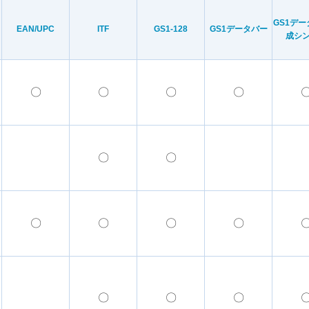
GS1デ
EAN/UPC
ITF
GS1-128
GS1データバー
成シ
〇
〇
〇
〇
omposite、郵便コードに対応
－
0/2
0/2
0/2
0/
〇
〇
刷やダメージバーコードも正確に瞬時に読み取り
で使用が可能
ードイメージをパソコンでデコードし、データを出力します。
－
0/2
0/
など大手企業で実績
〇
〇
〇
〇
み取りが可能です。
ています。
、スマホやタブレットなどのスマートデバイスで1次元や2次元のシンボル
－
2/2
2/2
2/2
2/
〇
〇
〇