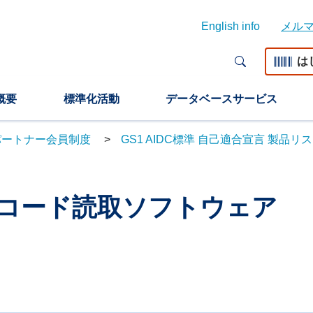
English info
メル
は
概要
標準化活動
データベースサービス
n パートナー会員制度
GS1 AIDC標準 自己適合宣言 製品リ
バーコード読取ソフトウェア