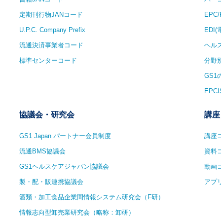
定期刊行物JANコード
EPC
U.P.C. Company Prefix
EDI
流通決済事業者コード
ヘル
標準センターコード
分野
GS
EPCI
協議会・研究会
講座
GS1 Japan パートナー会員制度
講座
流通BMS協議会
資料
GS1ヘルスケアジャパン協議会
動画
製・配・販連携協議会
アプ
酒類・加工食品企業間情報システム研究会（F研）
情報志向型卸売業研究会（略称：卸研）