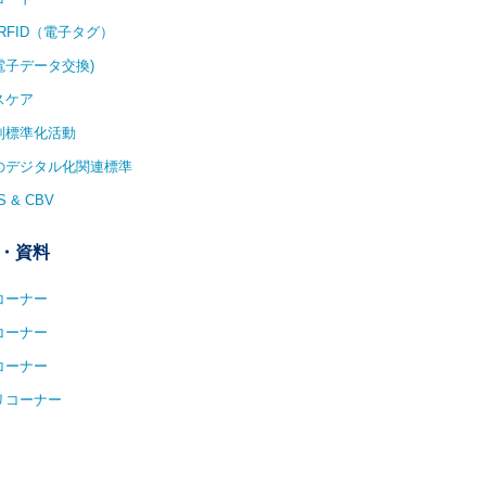
/RFID（電子タグ）
(電子データ交換)
スケア
別標準化活動
1のデジタル化関連標準
S & CBV
・資料
コーナー
コーナー
コーナー
リコーナー