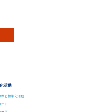
化活動
1標準と標準化活動
コード
コード