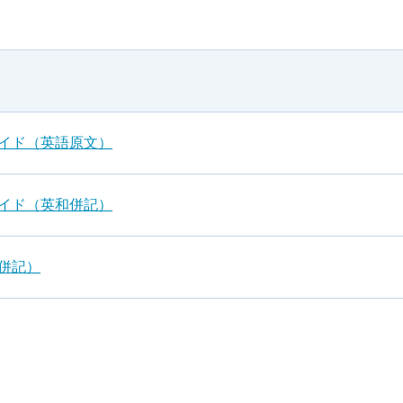
ガイド（英語原文）
ガイド（英和併記）
和併記）