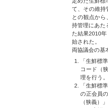
定めた生鮮標
て、その維持
との観点から
持管理にあた
た結果201
始された。
両協議会の基
「生鮮標
コード（
理を行う
「生鮮標
の正会員
（狭義）