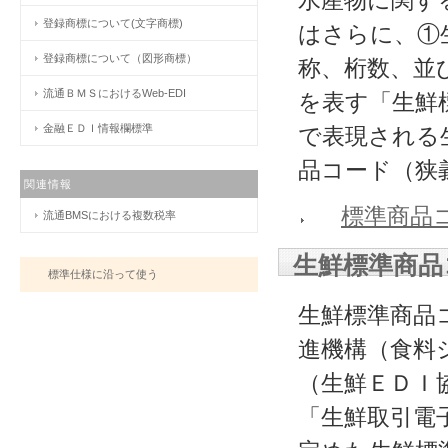
水産物に関す
登録商標について(文字商標)
はさらに、①
登録商標について（図形商標）
称、桁数、並
流通ＢＭＳにおけるWeb-EDI
を表す「生鮮
金融ＥＤＩ情報欄標準
で表現される
品コード（狭
関連情報
標準商品
流通BMSにおける複数税率
生鮮標準商品
標準仕様に沿って使う
生鮮標準商品
進機構（食料
（生鮮ＥＤＩ協議
「生鮮取引電