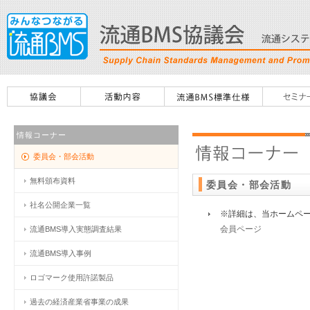
情報コーナー
委員会・部会活動
無料頒布資料
委員会・部会活動
社名公開企業一覧
※詳細は、当ホームペ
会員ページ
流通BMS導入実態調査結果
流通BMS導入事例
ロゴマーク使用許諾製品
過去の経済産業省事業の成果